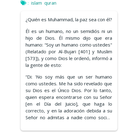
:
islam
quran
¿Quién es Muhammad, la paz sea con él?
Él es un humano, no un semidiós ni un
hijo de Dios. Él mismo dijo que era
humano: “Soy un humano como ustedes"
(Relatado por Al-Bujari [401] y Muslim
[573]), y como Dios le ordenó, informó a
la gente de esto:
“Di: 'No soy más que un ser humano
como ustedes. Me ha sido revelado que
su Dios es el Único Dios. Por lo tanto,
quien espera encontrarse con su Señor
[en el Día del Juicio], que haga lo
correcto, y en la adoración debida a su
Señor no admitas a nadie como socio'"
(18: 110).